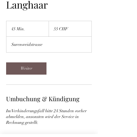
Langhaar
55
Schweizer
45 Min.
4
55 CHF
Franken
5
M
Surenweidstrasse
i
n
.
Weiter
Umbuchung & Kündigung
Im Verhinderungsfall bitte 24 Stunden vorher
abmelden, ansonsten wird der Service in
Rechnung gestellt.