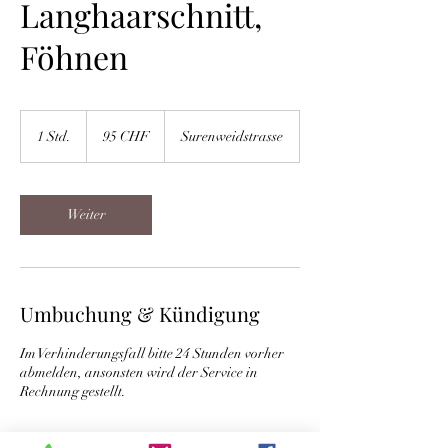
Langhaarschnitt,
Föhnen
95
Schweizer
1 Std.
1
95 CHF
Surenweidstrasse
Franken
S
t
d
Weiter
Umbuchung & Kündigung
Im Verhinderungsfall bitte 24 Stunden vorher
abmelden, ansonsten wird der Service in
Rechnung gestellt.