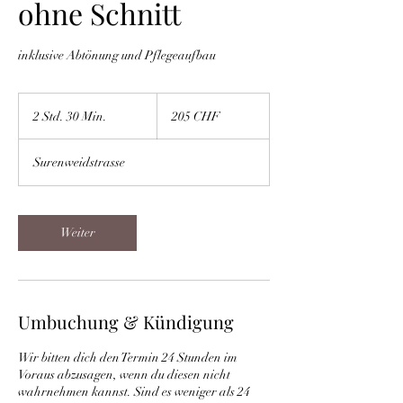
ohne Schnitt
inklusive Abtönung und Pflegeaufbau
205
Schweizer
2 Std. 30 Min.
2
205 CHF
Franken
S
t
Surenweidstrasse
d
.
3
0
Weiter
M
i
n
.
Umbuchung & Kündigung
Wir bitten dich den Termin 24 Stunden im
Voraus abzusagen, wenn du diesen nicht
wahrnehmen kannst. Sind es weniger als 24