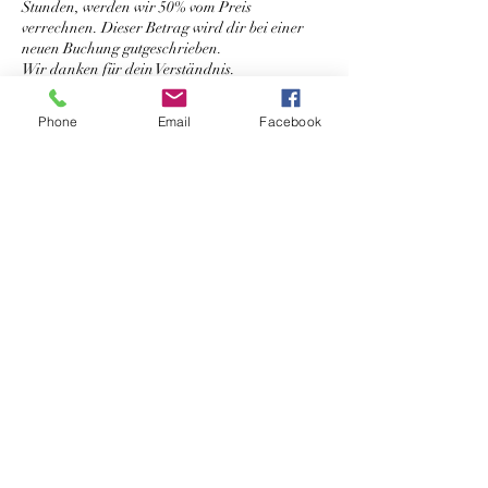
Stunden, werden wir 50% vom Preis
verrechnen. Dieser Betrag wird dir bei einer
neuen Buchung gutgeschrieben.
Wir danken für dein Verständnis.
Phone
Email
Facebook
Kontaktangaben
Salon Selina, Surenweidstrasse, Oberkirch,
Schweiz
041 920 11 70
hello@salonselina.com
Datenschutzerklärung